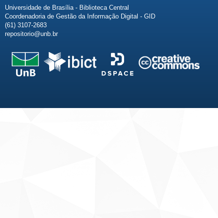
Universidade de Brasília - Biblioteca Central
Coordenadoria de Gestão da Informação Digital - GID
(61) 3107-2683
repositorio@unb.br
Fale conosco
Sobre