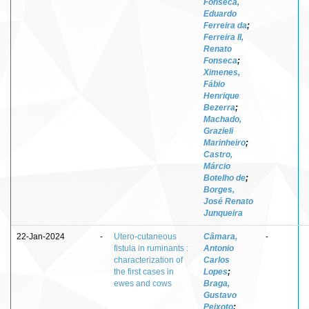
Fonseca,
Eduardo
Ferreira da
;
Ferreira II,
Renato
Fonseca
;
Ximenes,
Fábio
Henrique
Bezerra
;
Machado,
Grazieli
Marinheiro
;
Castro,
Márcio
Botelho de
;
Borges,
José Renato
Junqueira
22-Jan-2024
-
Utero-cutaneous
Câmara,
-
fistula in ruminants :
Antonio
characterization of
Carlos
the first cases in
Lopes
;
ewes and cows
Braga,
Gustavo
Peixoto
;