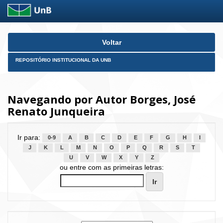
Skip
Voltar
navigation
REPOSITÓRIO INSTITUCIONAL DA UNB
Navegando por Autor Borges, José
Renato Junqueira
Ir para:
0-9
A
B
C
D
E
F
G
H
I
J
K
L
M
N
O
P
Q
R
S
T
U
V
W
X
Y
Z
ou entre com as primeiras letras: