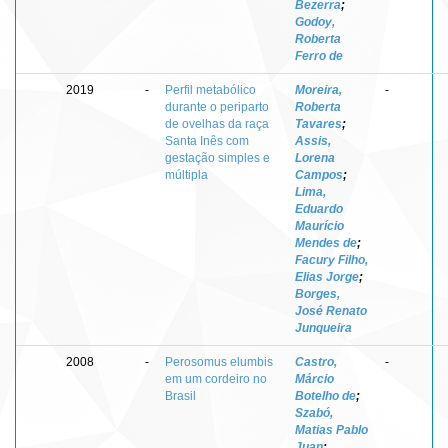
Bezerra
;
Godoy,
Roberta
Ferro de
2019
-
Perfil metabólico
Moreira,
-
durante o periparto
Roberta
de ovelhas da raça
Tavares
;
Santa Inês com
Assis,
gestação simples e
Lorena
múltipla
Campos
;
Lima,
Eduardo
Maurício
Mendes de
;
Facury Filho,
Elias Jorge
;
Borges,
José Renato
Junqueira
2008
-
Perosomus elumbis
Castro,
-
em um cordeiro no
Márcio
Brasil
Botelho de
;
Szabó,
Matias Pablo
Juan
;