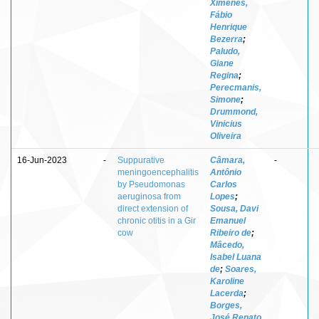
Ximenes,
Fábio
Henrique
Bezerra
;
Paludo,
Giane
Regina
;
Perecmanis,
Simone
;
Drummond,
Vinicius
Oliveira
16-Jun-2023
-
Suppurative
Câmara,
-
meningoencephalitis
Antônio
by Pseudomonas
Carlos
aeruginosa from
Lopes
;
direct extension of
Sousa, Davi
chronic otitis in a Gir
Emanuel
cow
Ribeiro de
;
Mâcedo,
Isabel Luana
de
;
Soares,
Karoline
Lacerda
;
Borges,
José Renato