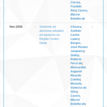
Correa,
Franklin
Riet
;
Castro,
Márcio
Botelho de
Nov-2009
-
Síndrome do
Câmara,
-
abscesso pituitário
Antônio
em bezerros na
Carlos
Região Centro-
Lopes
;
Oeste
Borges,
José Renato
Junqueira
;
Godoy,
Roberta
Ferro de
;
Moscardini,
Augusto
Ricardo
Coelho
;
Mustafa,
Vanessa da
Silva
;
Castro,
Márcio
Botelho de
;