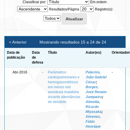
Classificar por:
Em ordem:
Resultados/Página
Registro(s):
< Anterior
Mostrando resultados 15 a 24 de 24
Data de
Data
Título
Autor(es)
Orientador
publicação
de
defesa
Abr-2016
-
Parâmetros
Palermo,
-
cardiopulmonares e
João Gabriel
hemogasométricos
César
;
em ovinos sob
Borges,
anestesia inalatória
José Renato
durante alternâncias
Junqueira
;
de decúbito
Almeida,
Ricardo
Miyasaka
;
Ximenes,
Fábio
Henrique