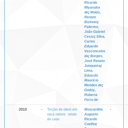
Ricardo
Miyasaka
de
;
Molás,
Renato
Bizinoto
;
Palermo,
João Gabriel
Cesar
;
Silva,
Carlos
Eduardo
Vasconcelos
da
;
Borges,
José Renato
Junqueira
;
Lima,
Eduardo
Maurício
Mendes de
;
Godoy,
Roberta
Ferro de
2010
-
Torção de útero em
Moscardini,
-
vaca nelore : relato
Augusto
de caso
Ricardo
Coelho
;