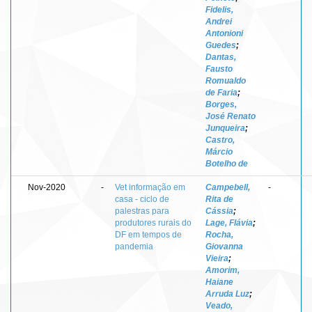
Fidelis,
Andrei
Antonioni
Guedes
;
Dantas,
Fausto
Romualdo
de Faria
;
Borges,
José Renato
Junqueira
;
Castro,
Márcio
Botelho de
Nov-2020
-
Vet informação em
Campebell,
-
casa - ciclo de
Rita de
palestras para
Cássia
;
produtores rurais do
Lage, Flávia
;
DF em tempos de
Rocha,
pandemia
Giovanna
Vieira
;
Amorim,
Haiane
Arruda Luz
;
Veado,