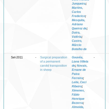
Junqueira
;
Martins,
Carlos
Frederico
;
Mesquita,
Adriano
Queiroz de
;
Dutra,
Valéria
;
Castro,
Márcio
Botelho de
Set-2011
-
Surgical preparation
Gouvêa,
-
of a permanent
Liana Villela
carotid transposition
de
;
Novais,
in sheep
Ernane de
Paiva
Ferreira
;
Leite, Ceci
Ribeiro
;
Ximenes,
Fábio
Henrique
Bezerra
;
Almeida,