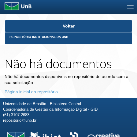
Skip
Voltar
navigation
REPOSITÓRIO INSTITUCIONAL DA UNB
Não há documentos
Não há documentos disponíveis no repositório de acordo com a
sua solicitação.
Página inicial do repositório
Universidade de Brasília - Biblioteca Central
Coordenadoria de Gestão da Informação Digital - GID
(61) 3107-2683
repositorio@unb.br