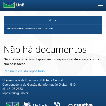
Skip
Voltar
navigation
REPOSITÓRIO INSTITUCIONAL DA UNB
Não há documentos
Não há documentos disponíveis no repositório de acordo com a
sua solicitação.
Página inicial do repositório
Universidade de Brasília - Biblioteca Central
Coordenadoria de Gestão da Informação Digital - GID
(61) 3107-2683
repositorio@unb.br