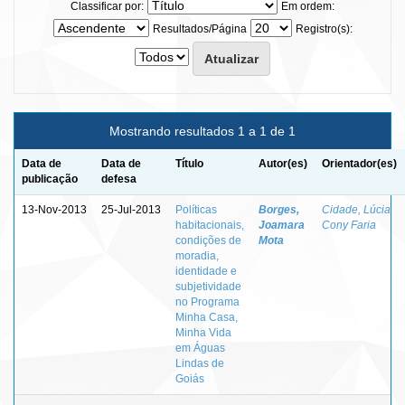
Classificar por:
Em ordem:
Resultados/Página
Registro(s):
Mostrando resultados 1 a 1 de 1
Data de
Data de
Título
Autor(es)
Orientador(es)
publicação
defesa
13-Nov-2013
25-Jul-2013
Políticas
Borges,
Cidade, Lúcia
habitacionais,
Joamara
Cony Faria
condições de
Mota
moradia,
identidade e
subjetividade
no Programa
Minha Casa,
Minha Vida
em Águas
Lindas de
Goiás