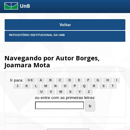
Skip
Voltar
navigation
REPOSITÓRIO INSTITUCIONAL DA UNB
Navegando por Autor Borges,
Joamara Mota
Ir para:
0-9
A
B
C
D
E
F
G
H
I
J
K
L
M
N
O
P
Q
R
S
T
U
V
W
X
Y
Z
ou entre com as primeiras letras: