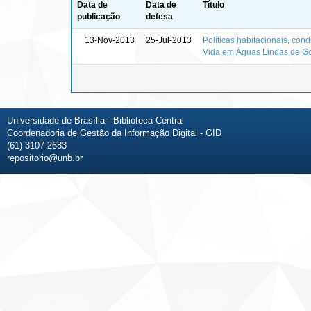
Data de
Data de
Título
publicação
defesa
13-Nov-2013
25-Jul-2013
Políticas habitacionais, co
Vida em Águas Lindas de G
Universidade de Brasília - Biblioteca Central
Coordenadoria de Gestão da Informação Digital - GID
(61) 3107-2683
repositorio@unb.br