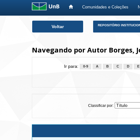
Comunidades e Coleções
Skip
REPOSITÓRIO INSTITUCIO
Voltar
navigation
Navegando por Autor Borges, 
Ir para:
0-9
A
B
C
D
E
Classificar por: