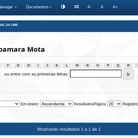
Navegar
Documentos
A-
A
A+
NAL DA UNB
Joamara Mota
F
G
H
I
J
K
L
M
N
O
P
Q
R
ou entre com as primeiras letras:
Em ordem:
Resultados/Página
Registro(
Mostrando resultados 1 a 1 de 1