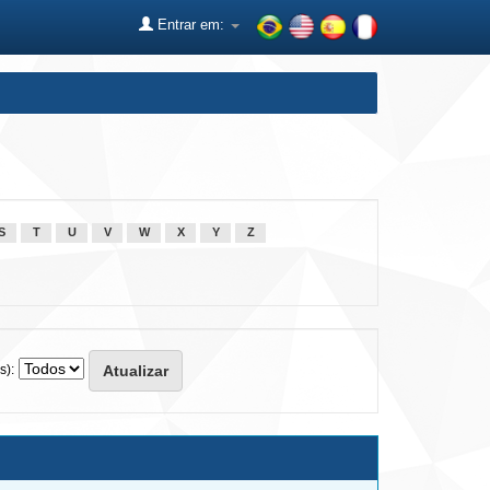
Entrar em:
S
T
U
V
W
X
Y
Z
s):