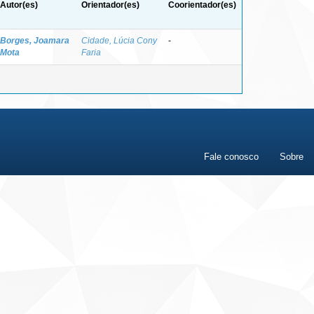
Autor(es)
Orientador(es)
Coorientador(es)
Borges, Joamara
Cidade, Lúcia Cony
-
Mota
Faria
Fale conosco
Sobre