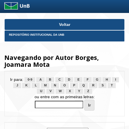
Skip
Voltar
navigation
REPOSITÓRIO INSTITUCIONAL DA UNB
Navegando por Autor Borges,
Joamara Mota
Ir para:
0-9
A
B
C
D
E
F
G
H
I
J
K
L
M
N
O
P
Q
R
S
T
U
V
W
X
Y
Z
ou entre com as primeiras letras: