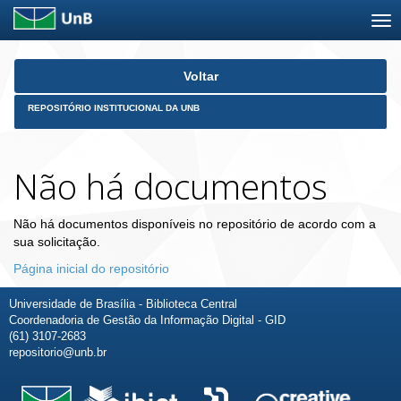
Skip
Voltar
navigation
REPOSITÓRIO INSTITUCIONAL DA UNB
Não há documentos
Não há documentos disponíveis no repositório de acordo com a
sua solicitação.
Página inicial do repositório
Universidade de Brasília - Biblioteca Central
Coordenadoria de Gestão da Informação Digital - GID
(61) 3107-2683
repositorio@unb.br