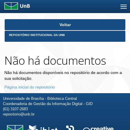
Skip
Voltar
navigation
REPOSITÓRIO INSTITUCIONAL DA UNB
Não há documentos
Não há documentos disponíveis no repositório de acordo com a
sua solicitação.
Página inicial do repositório
Universidade de Brasília - Biblioteca Central
Coordenadoria de Gestão da Informação Digital - GID
(61) 3107-2683
repositorio@unb.br