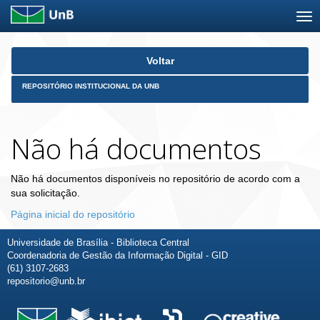
Skip
Voltar
navigation
REPOSITÓRIO INSTITUCIONAL DA UNB
Não há documentos
Não há documentos disponíveis no repositório de acordo com a
sua solicitação.
Página inicial do repositório
Universidade de Brasília - Biblioteca Central
Coordenadoria de Gestão da Informação Digital - GID
(61) 3107-2683
repositorio@unb.br