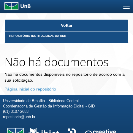
Skip
Voltar
navigation
REPOSITÓRIO INSTITUCIONAL DA UNB
Não há documentos
Não há documentos disponíveis no repositório de acordo com a
sua solicitação.
Página inicial do repositório
Universidade de Brasília - Biblioteca Central
Coordenadoria de Gestão da Informação Digital - GID
(61) 3107-2683
repositorio@unb.br