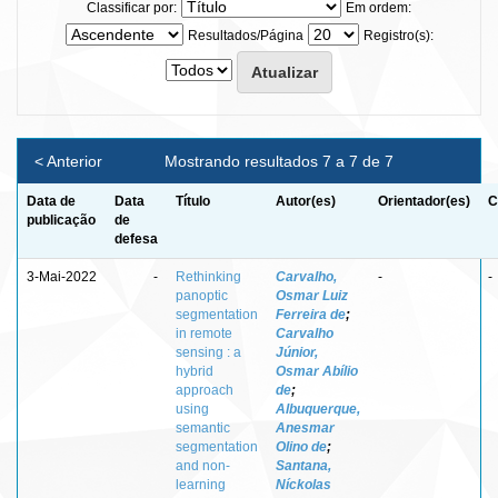
Classificar por:
Em ordem:
Resultados/Página
Registro(s):
< Anterior
Mostrando resultados 7 a 7 de 7
Data de
Data
Título
Autor(es)
Orientador(es)
C
publicação
de
defesa
3-Mai-2022
-
Rethinking
Carvalho,
-
-
panoptic
Osmar Luiz
segmentation
Ferreira de
;
in remote
Carvalho
sensing : a
Júnior,
hybrid
Osmar Abílio
approach
de
;
using
Albuquerque,
semantic
Anesmar
segmentation
Olino de
;
and non-
Santana,
learning
Níckolas