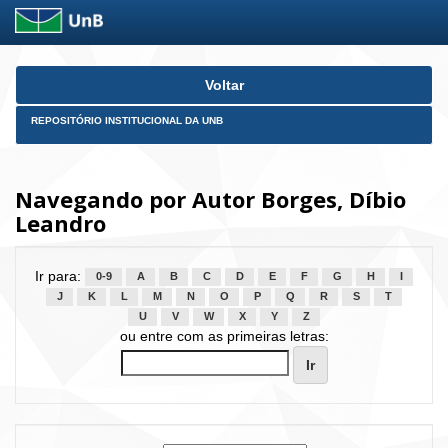
Skip
Voltar
navigation
REPOSITÓRIO INSTITUCIONAL DA UNB
Navegando por Autor Borges, Díbio
Leandro
Ir para:
0-9
A
B
C
D
E
F
G
H
I
J
K
L
M
N
O
P
Q
R
S
T
U
V
W
X
Y
Z
ou entre com as primeiras letras: