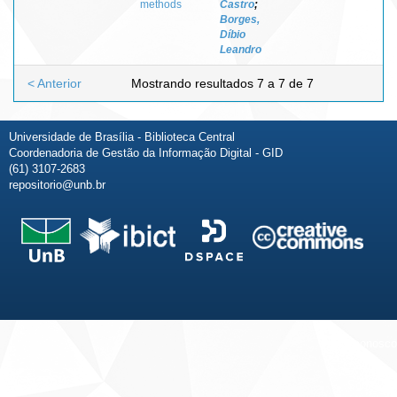
methods
Castro
;
Borges,
Díbio
Leandro
< Anterior
Mostrando resultados 7 a 7 de 7
Universidade de Brasília - Biblioteca Central
Coordenadoria de Gestão da Informação Digital - GID
(61) 3107-2683
repositorio@unb.br
Fale conosco
Sobre