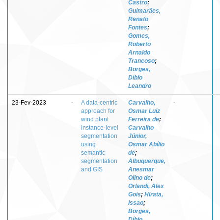
Castro
;
Guimarães,
Renato
Fontes
;
Gomes,
Roberto
Arnaldo
Trancoso
;
Borges,
Díbio
Leandro
23-Fev-2023
-
A data-centric
Carvalho,
-
approach for
Osmar Luiz
wind plant
Ferreira de
;
instance-level
Carvalho
segmentation
Júnior,
using
Osmar Abílio
semantic
de
;
segmentation
Albuquerque,
and GIS
Anesmar
Olino de
;
Orlandi, Alex
Gois
;
Hirata,
Issao
;
Borges,
Díbio