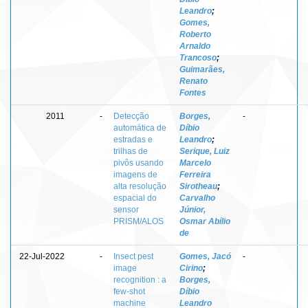
Leandro
;
Gomes,
Roberto
Arnaldo
Trancoso
;
Guimarães,
Renato
Fontes
2011
-
Detecção
Borges,
-
automática de
Díbio
estradas e
Leandro
;
trilhas de
Serique, Luiz
pivôs usando
Marcelo
imagens de
Ferreira
alta resolução
Sirotheau
;
espacial do
Carvalho
sensor
Júnior,
PRISM/ALOS
Osmar Abílio
de
22-Jul-2022
-
Insect pest
Gomes, Jacó
-
image
Cirino
;
recognition : a
Borges,
few-shot
Díbio
machine
Leandro