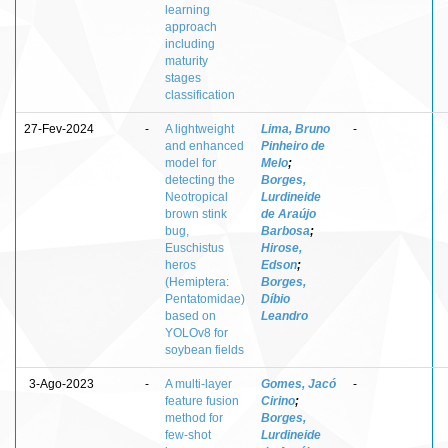
learning
approach
including
maturity
stages
classification
27-Fev-2024
-
A lightweight
Lima, Bruno
-
and enhanced
Pinheiro de
model for
Melo
;
detecting the
Borges,
Neotropical
Lurdineide
brown stink
de Araújo
bug,
Barbosa
;
Euschistus
Hirose,
heros
Edson
;
(Hemiptera:
Borges,
Pentatomidae)
Díbio
based on
Leandro
YOLOv8 for
soybean fields
3-Ago-2023
-
A multi-layer
Gomes, Jacó
-
feature fusion
Cirino
;
method for
Borges,
few-shot
Lurdineide