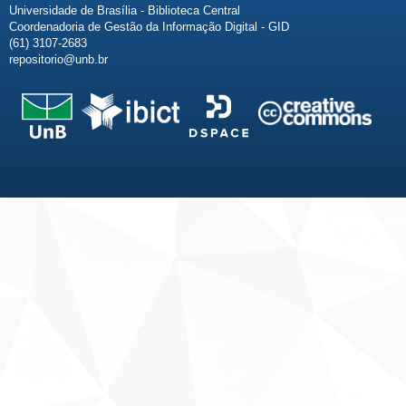
Universidade de Brasília - Biblioteca Central
Coordenadoria de Gestão da Informação Digital - GID
(61) 3107-2683
repositorio@unb.br
Fale conosco
Sobre