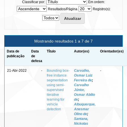
Classificar por:
Em ordem:
Resultados/Página
Registro(s):
Mostrando resultados 1 a 7 de 7
Data de
Data
Título
Autor(es)
Orientador(es)
publicação
de
defesa
21-Abr-2022
-
Bounding box-
Carvalho,
-
free instance
Osmar Luiz
segmentation
Ferreira de
;
using semi-
Carvalho
supervised
Júnior,
iterative
Osmar Abílio
learning for
de
;
vehicle
Albuquerque,
detection
Anesmar
Olino de
;
Santana,
Nickolas