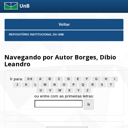
Skip
Voltar
navigation
REPOSITÓRIO INSTITUCIONAL DA UNB
Navegando por Autor Borges, Díbio
Leandro
Ir para:
0-9
A
B
C
D
E
F
G
H
I
J
K
L
M
N
O
P
Q
R
S
T
U
V
W
X
Y
Z
ou entre com as primeiras letras: