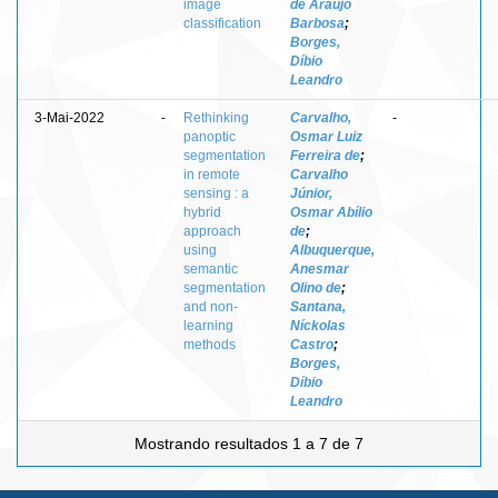
image
de Araújo
classification
Barbosa
;
Borges,
Díbio
Leandro
3-Mai-2022
-
Rethinking
Carvalho,
-
panoptic
Osmar Luiz
segmentation
Ferreira de
;
in remote
Carvalho
sensing : a
Júnior,
hybrid
Osmar Abílio
approach
de
;
using
Albuquerque,
semantic
Anesmar
segmentation
Olino de
;
and non-
Santana,
learning
Níckolas
methods
Castro
;
Borges,
Díbio
Leandro
Mostrando resultados 1 a 7 de 7