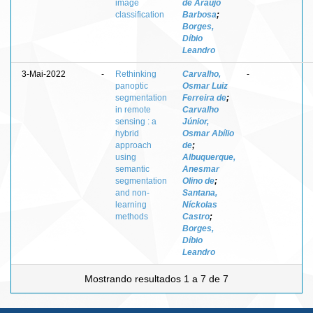
image
de Araújo
classification
Barbosa
;
Borges,
Díbio
Leandro
3-Mai-2022
-
Rethinking
Carvalho,
-
panoptic
Osmar Luiz
segmentation
Ferreira de
;
in remote
Carvalho
sensing : a
Júnior,
hybrid
Osmar Abílio
approach
de
;
using
Albuquerque,
semantic
Anesmar
segmentation
Olino de
;
and non-
Santana,
learning
Níckolas
methods
Castro
;
Borges,
Díbio
Leandro
Mostrando resultados 1 a 7 de 7