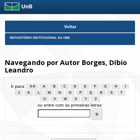
Skip
Voltar
navigation
REPOSITÓRIO INSTITUCIONAL DA UNB
Navegando por Autor Borges, Díbio
Leandro
Ir para:
0-9
A
B
C
D
E
F
G
H
I
J
K
L
M
N
O
P
Q
R
S
T
U
V
W
X
Y
Z
ou entre com as primeiras letras: