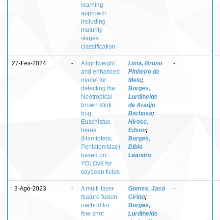
learning
approach
including
maturity
stages
classification
27-Fev-2024
-
A lightweight
Lima, Bruno
-
and enhanced
Pinheiro de
model for
Melo
;
detecting the
Borges,
Neotropical
Lurdineide
brown stink
de Araújo
bug,
Barbosa
;
Euschistus
Hirose,
heros
Edson
;
(Hemiptera:
Borges,
Pentatomidae)
Díbio
based on
Leandro
YOLOv8 for
soybean fields
3-Ago-2023
-
A multi-layer
Gomes, Jacó
-
feature fusion
Cirino
;
method for
Borges,
few-shot
Lurdineide