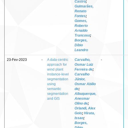
Castro
;
Guimarães,
Renato
Fontes
;
Gomes,
Roberto
Arnaldo
Trancoso
;
Borges,
Díbio
Leandro
23-Fev-2023
-
A data-centric
Carvalho,
-
approach for
Osmar Luiz
wind plant
Ferreira de
;
instance-level
Carvalho
segmentation
Júnior,
using
Osmar Abílio
semantic
de
;
segmentation
Albuquerque,
and GIS
Anesmar
Olino de
;
Orlandi, Alex
Gois
;
Hirata,
Issao
;
Borges,
Díbio