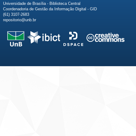
Universidade de Brasília - Biblioteca Central
Coordenadoria de Gestão da Informação Digital - GID
(61) 3107-2683
repositorio@unb.br
Fale conosco
Sobre