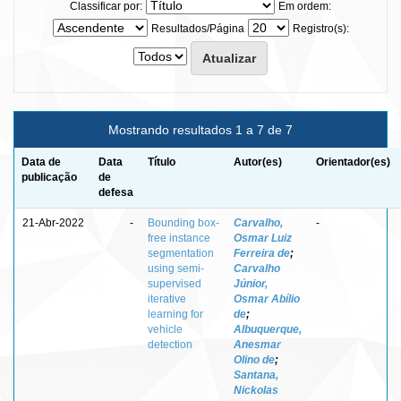
Classificar por:
Em ordem:
Resultados/Página
Registro(s):
Mostrando resultados 1 a 7 de 7
Data de
Data
Título
Autor(es)
Orientador(es)
publicação
de
defesa
21-Abr-2022
-
Bounding box-
Carvalho,
-
free instance
Osmar Luiz
segmentation
Ferreira de
;
using semi-
Carvalho
supervised
Júnior,
iterative
Osmar Abílio
learning for
de
;
vehicle
Albuquerque,
detection
Anesmar
Olino de
;
Santana,
Nickolas