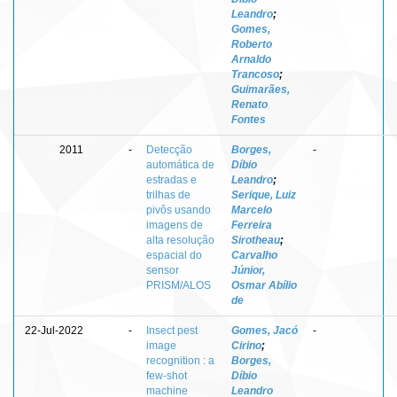
Leandro
;
Gomes,
Roberto
Arnaldo
Trancoso
;
Guimarães,
Renato
Fontes
2011
-
Detecção
Borges,
-
automática de
Díbio
estradas e
Leandro
;
trilhas de
Serique, Luiz
pivôs usando
Marcelo
imagens de
Ferreira
alta resolução
Sirotheau
;
espacial do
Carvalho
sensor
Júnior,
PRISM/ALOS
Osmar Abílio
de
22-Jul-2022
-
Insect pest
Gomes, Jacó
-
image
Cirino
;
recognition : a
Borges,
few-shot
Díbio
machine
Leandro