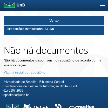
Skip
Voltar
navigation
REPOSITÓRIO INSTITUCIONAL DA UNB
Não há documentos
Não há documentos disponíveis no repositório de acordo com a
sua solicitação.
Página inicial do repositório
Universidade de Brasília - Biblioteca Central
Coordenadoria de Gestão da Informação Digital - GID
(61) 3107-2683
repositorio@unb.br