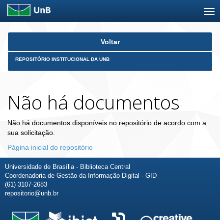
Skip
Voltar
navigation
REPOSITÓRIO INSTITUCIONAL DA UNB
Não há documentos
Não há documentos disponíveis no repositório de acordo com a
sua solicitação.
Página inicial do repositório
Universidade de Brasília - Biblioteca Central
Coordenadoria de Gestão da Informação Digital - GID
(61) 3107-2683
repositorio@unb.br