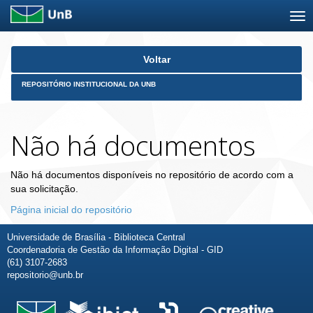
Skip
Voltar
navigation
REPOSITÓRIO INSTITUCIONAL DA UNB
Não há documentos
Não há documentos disponíveis no repositório de acordo com a
sua solicitação.
Página inicial do repositório
Universidade de Brasília - Biblioteca Central
Coordenadoria de Gestão da Informação Digital - GID
(61) 3107-2683
repositorio@unb.br