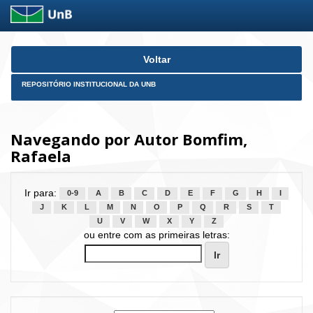
Skip
Voltar
navigation
REPOSITÓRIO INSTITUCIONAL DA UNB
Navegando por Autor Bomfim,
Rafaela
Ir para:
0-9
A
B
C
D
E
F
G
H
I
J
K
L
M
N
O
P
Q
R
S
T
U
V
W
X
Y
Z
ou entre com as primeiras letras: