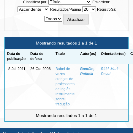
Classificar por:
Em ordem:
Resultados/Página
Registro(s):
Mostrando resultados 1 a 1 de 1
Data de
Data de
Título
Autor(es)
Orientador(es)
C
publicação
defesa
8-Jul-2011
26-Out-2006
Babel de
Bomfim,
Ridd, Mark
-
vozes :
Rafaela
David
crenças de
professores
de inglês
instrumental
sobre
tradução
Mostrando resultados 1 a 1 de 1