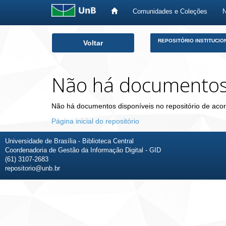
Comunidades e Coleções
Skip
REPOSITÓRIO INSTITUCIO
Voltar
navigation
Não há documento
Não há documentos disponíveis no repositório de acor
Página inicial do repositório
Universidade de Brasília - Biblioteca Central
Coordenadoria de Gestão da Informação Digital - GID
(61) 3107-2683
repositorio@unb.br