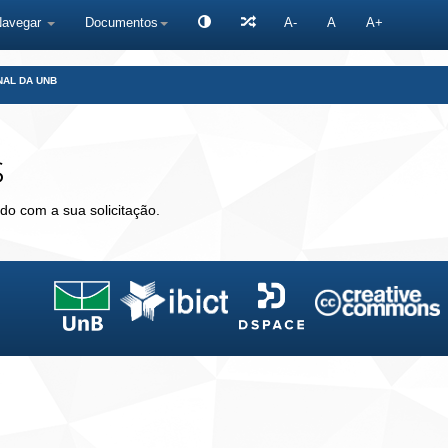
Navegar
Documentos
A-
A
A+
NAL DA UNB
s
do com a sua solicitação.