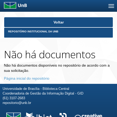
Skip
Voltar
navigation
REPOSITÓRIO INSTITUCIONAL DA UNB
Não há documentos
Não há documentos disponíveis no repositório de acordo com a
sua solicitação.
Página inicial do repositório
Universidade de Brasília - Biblioteca Central
Coordenadoria de Gestão da Informação Digital - GID
(61) 3107-2683
repositorio@unb.br