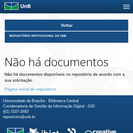
Skip
Voltar
navigation
REPOSITÓRIO INSTITUCIONAL DA UNB
Não há documentos
Não há documentos disponíveis no repositório de acordo com a
sua solicitação.
Página inicial do repositório
Universidade de Brasília - Biblioteca Central
Coordenadoria de Gestão da Informação Digital - GID
(61) 3107-2683
repositorio@unb.br