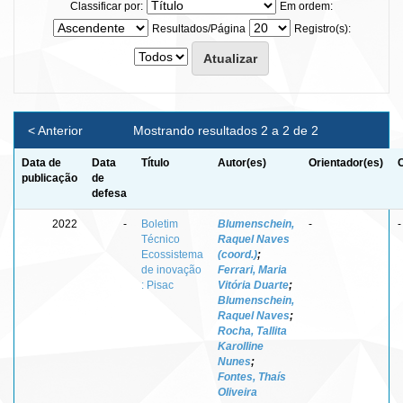
Classificar por:
Em ordem:
Resultados/Página
Registro(s):
< Anterior
Mostrando resultados 2 a 2 de 2
Data de
Data
Título
Autor(es)
Orientador(es)
publicação
de
defesa
2022
-
Boletim
Blumenschein,
-
-
Técnico
Raquel Naves
Ecossistema
(coord.)
;
de inovação
Ferrari, Maria
: Pisac
Vitória Duarte
;
Blumenschein,
Raquel Naves
;
Rocha, Tallita
Karolline
Nunes
;
Fontes, Thaís
Oliveira