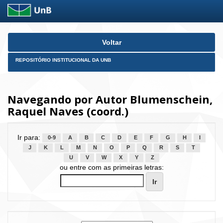
Skip
Voltar
navigation
REPOSITÓRIO INSTITUCIONAL DA UNB
Navegando por Autor Blumenschein,
Raquel Naves (coord.)
Ir para:
0-9
A
B
C
D
E
F
G
H
I
J
K
L
M
N
O
P
Q
R
S
T
U
V
W
X
Y
Z
ou entre com as primeiras letras: