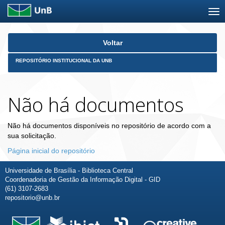
Skip
Voltar
navigation
REPOSITÓRIO INSTITUCIONAL DA UNB
Não há documentos
Não há documentos disponíveis no repositório de acordo com a
sua solicitação.
Página inicial do repositório
Universidade de Brasília - Biblioteca Central
Coordenadoria de Gestão da Informação Digital - GID
(61) 3107-2683
repositorio@unb.br