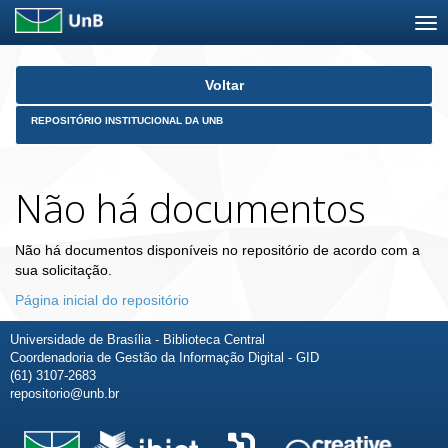
Skip
Voltar
navigation
REPOSITÓRIO INSTITUCIONAL DA UNB
Não há documentos
Não há documentos disponíveis no repositório de acordo com a
sua solicitação.
Página inicial do repositório
Universidade de Brasília - Biblioteca Central
Coordenadoria de Gestão da Informação Digital - GID
(61) 3107-2683
repositorio@unb.br