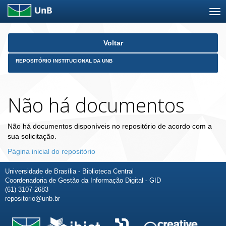
Skip
Voltar
navigation
REPOSITÓRIO INSTITUCIONAL DA UNB
Não há documentos
Não há documentos disponíveis no repositório de acordo com a
sua solicitação.
Página inicial do repositório
Universidade de Brasília - Biblioteca Central
Coordenadoria de Gestão da Informação Digital - GID
(61) 3107-2683
repositorio@unb.br