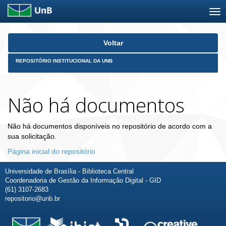
Skip
Voltar
navigation
REPOSITÓRIO INSTITUCIONAL DA UNB
Não há documentos
Não há documentos disponíveis no repositório de acordo com a
sua solicitação.
Página inicial do repositório
Universidade de Brasília - Biblioteca Central
Coordenadoria de Gestão da Informação Digital - GID
(61) 3107-2683
repositorio@unb.br