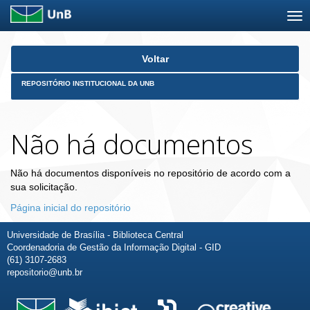
Skip
Voltar
navigation
REPOSITÓRIO INSTITUCIONAL DA UNB
Não há documentos
Não há documentos disponíveis no repositório de acordo com a
sua solicitação.
Página inicial do repositório
Universidade de Brasília - Biblioteca Central
Coordenadoria de Gestão da Informação Digital - GID
(61) 3107-2683
repositorio@unb.br