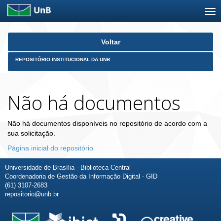
Skip
Voltar
navigation
REPOSITÓRIO INSTITUCIONAL DA UNB
Não há documentos
Não há documentos disponíveis no repositório de acordo com a
sua solicitação.
Página inicial do repositório
Universidade de Brasília - Biblioteca Central
Coordenadoria de Gestão da Informação Digital - GID
(61) 3107-2683
repositorio@unb.br