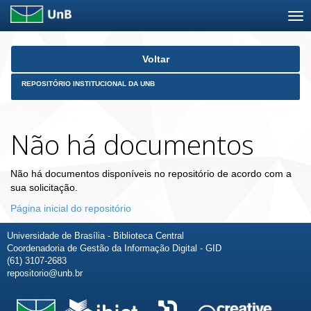
Skip
Voltar
navigation
REPOSITÓRIO INSTITUCIONAL DA UNB
Não há documentos
Não há documentos disponíveis no repositório de acordo com a
sua solicitação.
Página inicial do repositório
Universidade de Brasília - Biblioteca Central
Coordenadoria de Gestão da Informação Digital - GID
(61) 3107-2683
repositorio@unb.br