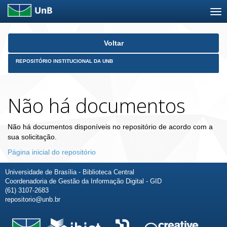
Skip
Voltar
navigation
REPOSITÓRIO INSTITUCIONAL DA UNB
Não há documentos
Não há documentos disponíveis no repositório de acordo com a
sua solicitação.
Página inicial do repositório
Universidade de Brasília - Biblioteca Central
Coordenadoria de Gestão da Informação Digital - GID
(61) 3107-2683
repositorio@unb.br