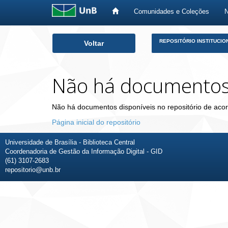
Comunidades e Coleções
Skip
REPOSITÓRIO INSTITUCIO
Voltar
navigation
Não há documento
Não há documentos disponíveis no repositório de acor
Página inicial do repositório
Universidade de Brasília - Biblioteca Central
Coordenadoria de Gestão da Informação Digital - GID
(61) 3107-2683
repositorio@unb.br