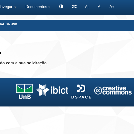
Navegar
Documentos
A-
A
A+
NAL DA UNB
s
do com a sua solicitação.