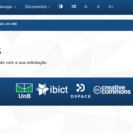
Navegar
Documentos
A-
A
A+
NAL DA UNB
s
do com a sua solicitação.