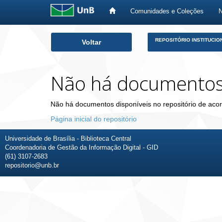
Comunidades e Coleções
Skip
REPOSITÓRIO INSTITUCIO
Voltar
navigation
Não há documento
Não há documentos disponíveis no repositório de acor
Página inicial do repositório
Universidade de Brasília - Biblioteca Central
Coordenadoria de Gestão da Informação Digital - GID
(61) 3107-2683
repositorio@unb.br