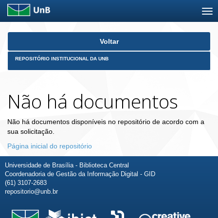
Skip
Voltar
navigation
REPOSITÓRIO INSTITUCIONAL DA UNB
Não há documentos
Não há documentos disponíveis no repositório de acordo com a
sua solicitação.
Página inicial do repositório
Universidade de Brasília - Biblioteca Central
Coordenadoria de Gestão da Informação Digital - GID
(61) 3107-2683
repositorio@unb.br