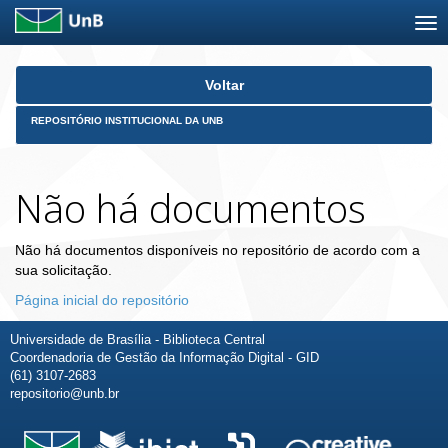
Skip
Voltar
navigation
REPOSITÓRIO INSTITUCIONAL DA UNB
Não há documentos
Não há documentos disponíveis no repositório de acordo com a
sua solicitação.
Página inicial do repositório
Universidade de Brasília - Biblioteca Central
Coordenadoria de Gestão da Informação Digital - GID
(61) 3107-2683
repositorio@unb.br