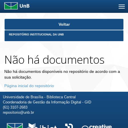
Skip
Voltar
navigation
REPOSITÓRIO INSTITUCIONAL DA UNB
Não há documentos
Não há documentos disponíveis no repositório de acordo com a
sua solicitação.
Página inicial do repositório
Universidade de Brasília - Biblioteca Central
Coordenadoria de Gestão da Informação Digital - GID
(61) 3107-2683
repositorio@unb.br