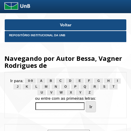
Skip
Voltar
navigation
REPOSITÓRIO INSTITUCIONAL DA UNB
Navegando por Autor Bessa, Vagner
Rodrigues de
Ir para:
0-9
A
B
C
D
E
F
G
H
I
J
K
L
M
N
O
P
Q
R
S
T
U
V
W
X
Y
Z
ou entre com as primeiras letras: