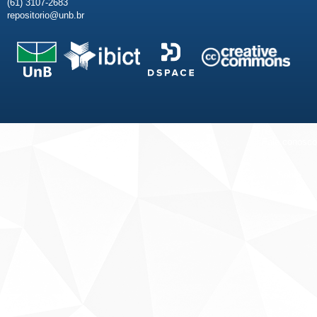
(61) 3107-2683
repositorio@unb.br
Fale conosco
Sobre