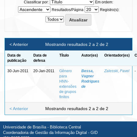
Classificar por:
Em ordem:
Resultados/Página
Registro(s):
< Anterior
Mostrando resultados 2 a 2 de 2
Data de
Data de
Título
Autor(es)
Orientador(es)
C
publicação
defesa
30-Jun-2011
20-Jan-2011
Gênero
Bessa,
Zalesski, Pavel
-
para
Vagner
HNN-
Rodrigues
extensões
de
de grupos
finitos
< Anterior
Mostrando resultados 2 a 2 de 2
Universidade de Brasília - Biblioteca Central
Coordenadoria de Gestão da Informação Digital - GID