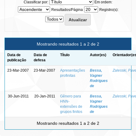
Classificar por:
Em ordem:
Resultados/Página
Registro(s):
Mostrando resultados 1 a 2 de 2
Data de
Data de
Título
Autor(es)
Orientador(e
publicação
defesa
23-Mar-2007
23-Mar-2007
Apresentações
Bessa,
Zalesski, Pave
profinitas
Vagner
Rodrigues
de
30-Jun-2011
20-Jan-2011
Gênero para
Bessa,
Zalesski, Pave
HNN-
Vagner
extensões de
Rodrigues
grupos finitos
de
Mostrando resultados 1 a 2 de 2