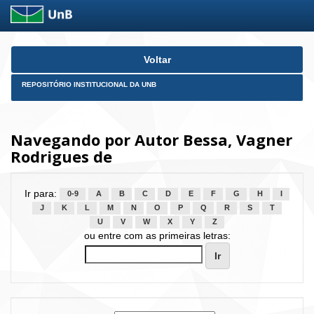
Skip
Voltar
navigation
REPOSITÓRIO INSTITUCIONAL DA UNB
Navegando por Autor Bessa, Vagner
Rodrigues de
Ir para:
0-9
A
B
C
D
E
F
G
H
I
J
K
L
M
N
O
P
Q
R
S
T
U
V
W
X
Y
Z
ou entre com as primeiras letras: