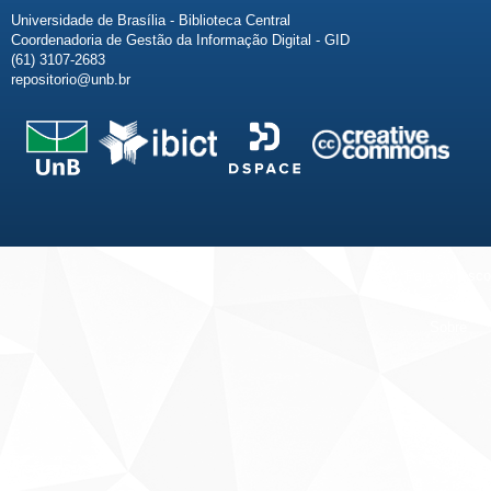
Universidade de Brasília - Biblioteca Central
Coordenadoria de Gestão da Informação Digital - GID
(61) 3107-2683
repositorio@unb.br
Fale conosco
Sobre