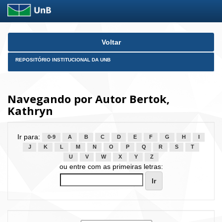
Skip
Voltar
navigation
REPOSITÓRIO INSTITUCIONAL DA UNB
Navegando por Autor Bertok,
Kathryn
Ir para:
0-9
A
B
C
D
E
F
G
H
I
J
K
L
M
N
O
P
Q
R
S
T
U
V
W
X
Y
Z
ou entre com as primeiras letras: