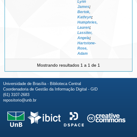
Lynn
James
;
Bertok,
Kathryn
;
Humphries,
Lauren
;
Lassiter,
Angela
;
Hartstone-
Rose,
Adam
Mostrando resultados 1 a 1 de 1
Universidade de Brasília - Biblioteca Central
Coordenadoria de Gestão da Informação Digital - GID
(61) 3107-2683
repositorio@unb.br