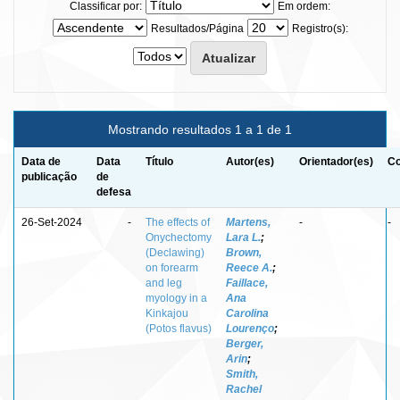
Classificar por:
Em ordem:
Resultados/Página
Registro(s):
Mostrando resultados 1 a 1 de 1
Data de
Data
Título
Autor(es)
Orientador(es)
Co
publicação
de
defesa
26-Set-2024
-
The effects of
Martens,
-
-
Onychectomy
Lara L.
;
(Declawing)
Brown,
on forearm
Reece A.
;
and leg
Faillace,
myology in a
Ana
Kinkajou
Carolina
(Potos flavus)
Lourenço
;
Berger,
Arin
;
Smith,
Rachel