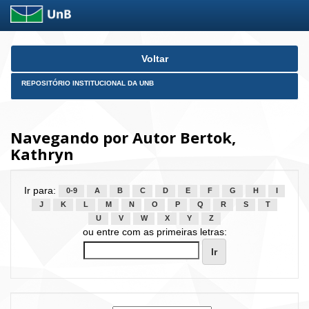
Skip
Voltar
navigation
REPOSITÓRIO INSTITUCIONAL DA UNB
Navegando por Autor Bertok,
Kathryn
Ir para:
0-9
A
B
C
D
E
F
G
H
I
J
K
L
M
N
O
P
Q
R
S
T
U
V
W
X
Y
Z
ou entre com as primeiras letras: