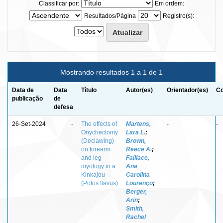
Classificar por:
Em ordem:
Resultados/Página
Registro(s):
Mostrando resultados 1 a 1 de 1
Data de
Data
Título
Autor(es)
Orientador(es)
Co
publicação
de
defesa
26-Set-2024
-
The effects of
Martens,
-
-
Onychectomy
Lara L.
;
(Declawing)
Brown,
on forearm
Reece A.
;
and leg
Faillace,
myology in a
Ana
Kinkajou
Carolina
(Potos flavus)
Lourenço
;
Berger,
Arin
;
Smith,
Rachel