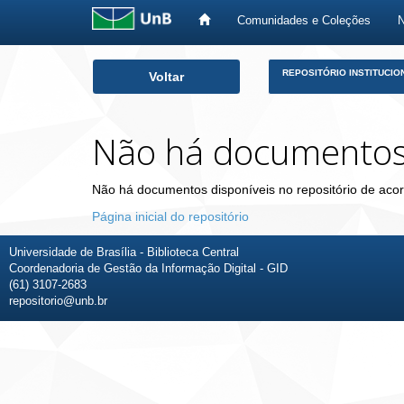
Comunidades e Coleções
Skip
REPOSITÓRIO INSTITUCIO
Voltar
navigation
Não há documento
Não há documentos disponíveis no repositório de acor
Página inicial do repositório
Universidade de Brasília - Biblioteca Central
Coordenadoria de Gestão da Informação Digital - GID
(61) 3107-2683
repositorio@unb.br