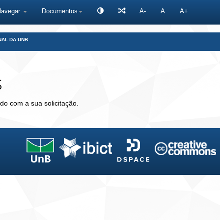
Navegar
Documentos
A-
A
A+
NAL DA UNB
s
do com a sua solicitação.