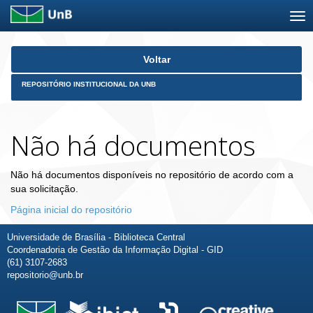
Skip
Voltar
navigation
REPOSITÓRIO INSTITUCIONAL DA UNB
Não há documentos
Não há documentos disponíveis no repositório de acordo com a
sua solicitação.
Página inicial do repositório
Universidade de Brasília - Biblioteca Central
Coordenadoria de Gestão da Informação Digital - GID
(61) 3107-2683
repositorio@unb.br