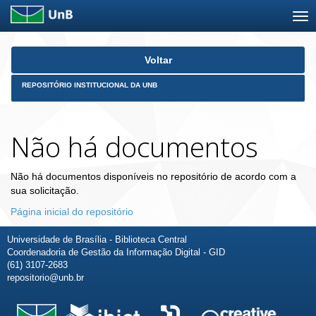
Skip
Voltar
navigation
REPOSITÓRIO INSTITUCIONAL DA UNB
Não há documentos
Não há documentos disponíveis no repositório de acordo com a
sua solicitação.
Página inicial do repositório
Universidade de Brasília - Biblioteca Central
Coordenadoria de Gestão da Informação Digital - GID
(61) 3107-2683
repositorio@unb.br