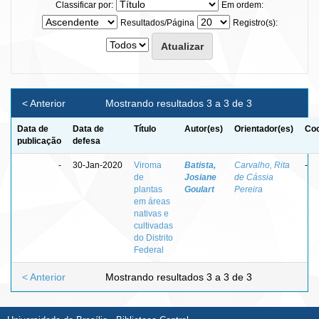
Classificar por:
Em ordem:
Resultados/Página
Registro(s):
< Anterior
Mostrando resultados 3 a 3 de 3
Data de
Data de
Título
Autor(es)
Orientador(es)
Coo
publicação
defesa
-
30-Jan-2020
Viroma
Batista,
Carvalho, Rita
-
de
Josiane
de Cássia
plantas
Goulart
Pereira
em áreas
nativas e
cultivadas
do Distrito
Federal
< Anterior
Mostrando resultados 3 a 3 de 3