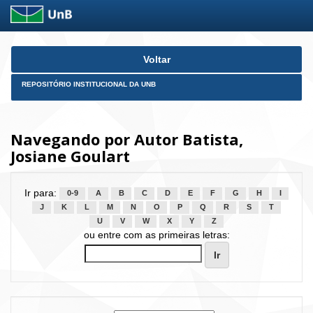
Skip
Voltar
navigation
REPOSITÓRIO INSTITUCIONAL DA UNB
Navegando por Autor Batista,
Josiane Goulart
Ir para:
0-9
A
B
C
D
E
F
G
H
I
J
K
L
M
N
O
P
Q
R
S
T
U
V
W
X
Y
Z
ou entre com as primeiras letras: