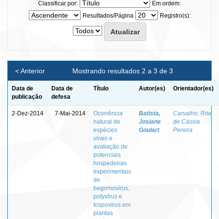
Classificar por:
Em ordem:
Resultados/Página
Registro(s):
< Anterior
Mostrando resultados 2 a 3 de 3
Data de
Data de
Título
Autor(es)
Orientador(es)
publicação
defesa
2-Dez-2014
7-Mai-2014
Ocorrência
Batista,
Carvalho, Rita
natural de
Josiane
de Cássia
espécies
Goulart
Pereira
virais e
avaliação de
potenciais
hospedeiras
experimentais
de
begomovírus,
potyvírus e
tospovírus em
plantas