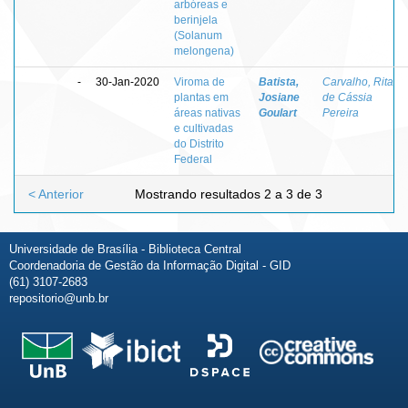
arbóreas e
berinjela
(Solanum
melongena)
-
30-Jan-2020
Viroma de
Batista,
Carvalho, Rita
plantas em
Josiane
de Cássia
áreas nativas
Goulart
Pereira
e cultivadas
do Distrito
Federal
< Anterior
Mostrando resultados 2 a 3 de 3
Universidade de Brasília - Biblioteca Central
Coordenadoria de Gestão da Informação Digital - GID
(61) 3107-2683
repositorio@unb.br