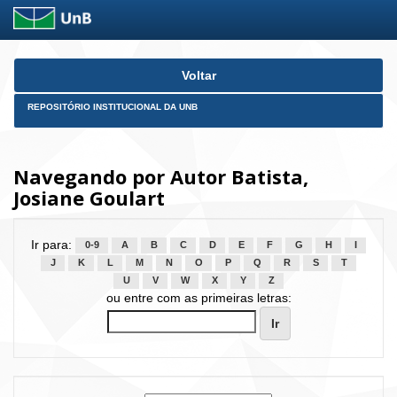
Skip
Voltar
navigation
REPOSITÓRIO INSTITUCIONAL DA UNB
Navegando por Autor Batista,
Josiane Goulart
Ir para:
0-9
A
B
C
D
E
F
G
H
I
J
K
L
M
N
O
P
Q
R
S
T
U
V
W
X
Y
Z
ou entre com as primeiras letras: