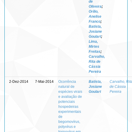
de
Oliveira
;
Orílio,
Anelise
Franco
;
Batista,
Josiane
Goulart
;
Lima,
Mirtes
Freitas
;
Carvalho,
Rita de
Cássia
Pereira
2-Dez-2014
7-Mai-2014
Ocorrência
Batista,
Carvalho, Rit
natural de
Josiane
de Cássia
espécies virais
Goulart
Pereira
e avaliação de
potenciais
hospedeiras
experimentais
de
begomovírus,
potyvírus e
tospovírus em