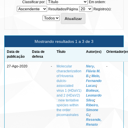
Classificar por:
Em ordem:
Resultados/Página
Registro(s):
Mostrando resultados 1 a 3 de 3
Data de
Data de
Título
Autor(es)
Orientador(e
publicação
defesa
27-Ago-2020
-
Molecular
Nery,
-
characterization
Flávia M.
of Hovenia
B.
;
Melo,
dulcis-
Fernando
associated
Lucas
;
virus 1 (HDaV1)
Boiteux,
and 2 (HDaV2)
Leonardo
: new tentative
Silva
;
species within
Ribeiro,
the order
Simone
picornavirales
G.
;
Resende,
Renato