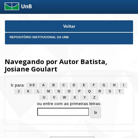
Skip
Voltar
navigation
REPOSITÓRIO INSTITUCIONAL DA UNB
Navegando por Autor Batista,
Josiane Goulart
Ir para:
0-9
A
B
C
D
E
F
G
H
I
J
K
L
M
N
O
P
Q
R
S
T
U
V
W
X
Y
Z
ou entre com as primeiras letras: