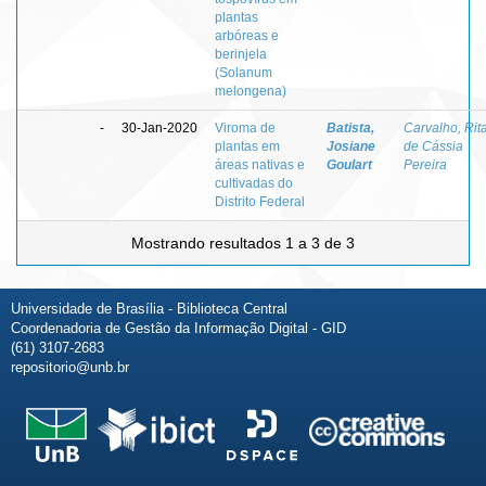
plantas
arbóreas e
berinjela
(Solanum
melongena)
-
30-Jan-2020
Viroma de
Batista,
Carvalho, Rit
plantas em
Josiane
de Cássia
áreas nativas e
Goulart
Pereira
cultivadas do
Distrito Federal
Mostrando resultados 1 a 3 de 3
Universidade de Brasília - Biblioteca Central
Coordenadoria de Gestão da Informação Digital - GID
(61) 3107-2683
repositorio@unb.br