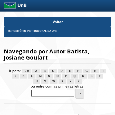
Skip
Voltar
navigation
REPOSITÓRIO INSTITUCIONAL DA UNB
Navegando por Autor Batista,
Josiane Goulart
Ir para:
0-9
A
B
C
D
E
F
G
H
I
J
K
L
M
N
O
P
Q
R
S
T
U
V
W
X
Y
Z
ou entre com as primeiras letras: