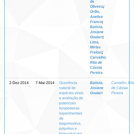
de
Oliveira
;
Orílio,
Anelise
Franco
;
Batista,
Josiane
Goulart
;
Lima,
Mirtes
Freitas
;
Carvalho,
Rita de
Cássia
Pereira
2-Dez-2014
7-Mai-2014
Ocorrência
Batista,
Carvalho, Rit
natural de
Josiane
de Cássia
espécies virais
Goulart
Pereira
e avaliação de
potenciais
hospedeiras
experimentais
de
begomovírus,
potyvírus e
tospovírus em