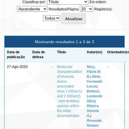
Classificar por:
Em ordem:
Resultados/Página
Registro(s):
Mostrando resultados 1 a 3 de 3
Data de
Data de
Título
Autor(es)
Orientador(e
publicação
defesa
27-Ago-2020
-
Molecular
Nery,
-
characterization
Flávia M.
of Hovenia
B.
;
Melo,
dulcis-
Fernando
associated
Lucas
;
virus 1 (HDaV1)
Boiteux,
and 2 (HDaV2)
Leonardo
: new tentative
Silva
;
species within
Ribeiro,
the order
Simone
picornavirales
G.
;
Resende,
Renato