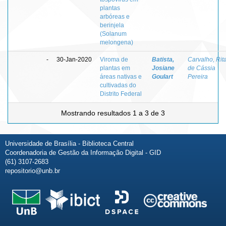
plantas
arbóreas e
berinjela
(Solanum
melongena)
-
30-Jan-2020
Viroma de
Batista,
Carvalho, Rit
plantas em
Josiane
de Cássia
áreas nativas e
Goulart
Pereira
cultivadas do
Distrito Federal
Mostrando resultados 1 a 3 de 3
Universidade de Brasília - Biblioteca Central
Coordenadoria de Gestão da Informação Digital - GID
(61) 3107-2683
repositorio@unb.br