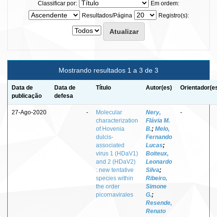
Classificar por:
Em ordem:
Resultados/Página
Registro(s):
Mostrando resultados 1 a 3 de 3
Data de
Data de
Título
Autor(es)
Orientador(e
publicação
defesa
27-Ago-2020
-
Molecular
Nery,
-
characterization
Flávia M.
of Hovenia
B.
;
Melo,
dulcis-
Fernando
associated
Lucas
;
virus 1 (HDaV1)
Boiteux,
and 2 (HDaV2)
Leonardo
: new tentative
Silva
;
species within
Ribeiro,
the order
Simone
picornavirales
G.
;
Resende,
Renato