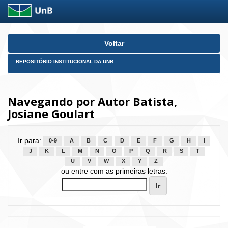
Skip
Voltar
navigation
REPOSITÓRIO INSTITUCIONAL DA UNB
Navegando por Autor Batista,
Josiane Goulart
Ir para:
0-9
A
B
C
D
E
F
G
H
I
J
K
L
M
N
O
P
Q
R
S
T
U
V
W
X
Y
Z
ou entre com as primeiras letras: