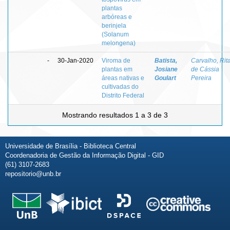
plantas
arbóreas e
berinjela
(Solanum
melongena)
-
30-Jan-2020
Viroma de
Batista,
Carvalho, Rit
plantas em
Josiane
de Cássia
áreas nativas e
Goulart
Pereira
cultivadas do
Distrito Federal
Mostrando resultados 1 a 3 de 3
Universidade de Brasília - Biblioteca Central
Coordenadoria de Gestão da Informação Digital - GID
(61) 3107-2683
repositorio@unb.br