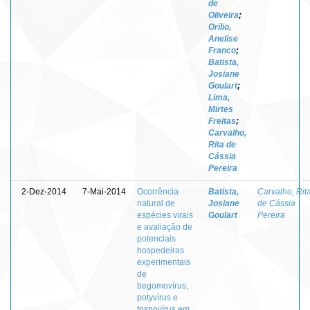
de
Oliveira
;
Orílio,
Anelise
Franco
;
Batista,
Josiane
Goulart
;
Lima,
Mirtes
Freitas
;
Carvalho,
Rita de
Cássia
Pereira
2-Dez-2014
7-Mai-2014
Ocorrência
Batista,
Carvalho, Rit
natural de
Josiane
de Cássia
espécies virais
Goulart
Pereira
e avaliação de
potenciais
hospedeiras
experimentais
de
begomovírus,
potyvírus e
tospovírus em