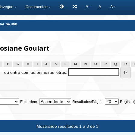
Navegar
Documentos
A-
A
A+
NAL DA UNB
Josiane Goulart
F
G
H
I
J
K
L
M
N
O
P
Q
R
ou entre com as primeiras letras:
Em ordem:
Resultados/Página
Registro(
Mostrando resultados 1 a 3 de 3