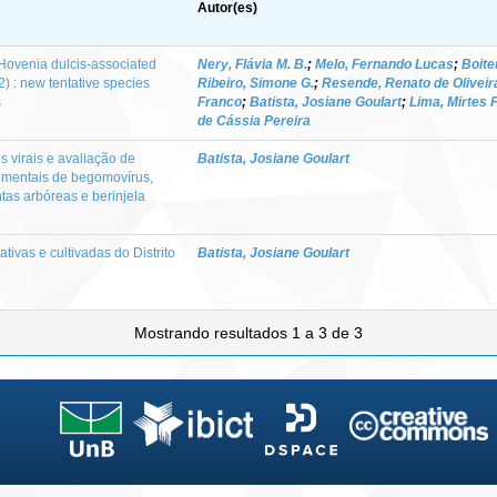
Autor(es)
 Hovenia dulcis-associated
Nery, Flávia M. B.
;
Melo, Fernando Lucas
;
Boite
) : new tentative species
Ribeiro, Simone G.
;
Resende, Renato de Oliveir
s
Franco
;
Batista, Josiane Goulart
;
Lima, Mirtes 
de Cássia Pereira
s virais e avaliação de
Batista, Josiane Goulart
imentais de begomovírus,
ntas arbóreas e berinjela
tivas e cultivadas do Distrito
Batista, Josiane Goulart
Mostrando resultados 1 a 3 de 3