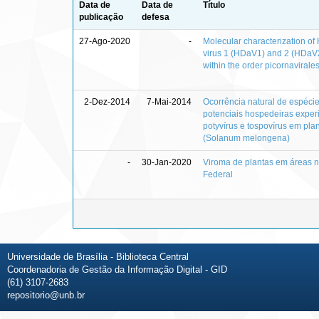
Data de
Data de
Título
publicação
defesa
27-Ago-2020
-
Molecular characterization of
virus 1 (HDaV1) and 2 (HDaV2
within the order picornavirale
2-Dez-2014
7-Mai-2014
Ocorrência natural de espécie
potenciais hospedeiras exper
potyvírus e tospovírus em pla
(Solanum melongena)
-
30-Jan-2020
Viroma de plantas em áreas na
Federal
Universidade de Brasília - Biblioteca Central
Coordenadoria de Gestão da Informação Digital - GID
(61) 3107-2683
repositorio@unb.br