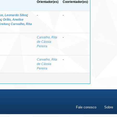
Orientador(es)
Coorientador(es)
ux, Leonardo Silva
;
-
-
a
;
Orílio, Anelise
Freitas
;
Carvalho, Rita
Carvalho, Rita
-
de Cássia
Pereira
Carvalho, Rita
-
de Cássia
Pereira
Fale conosco
Sobre