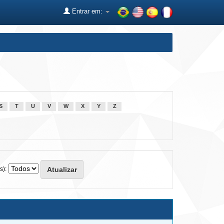
Entrar em:
S
T
U
V
W
X
Y
Z
s):