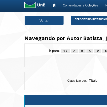
Comunidades e Coleções
Skip
REPOSITÓRIO INSTITUCIO
Voltar
navigation
Navegando por Autor Batista, 
Ir para:
0-9
A
B
C
D
E
Classificar por: