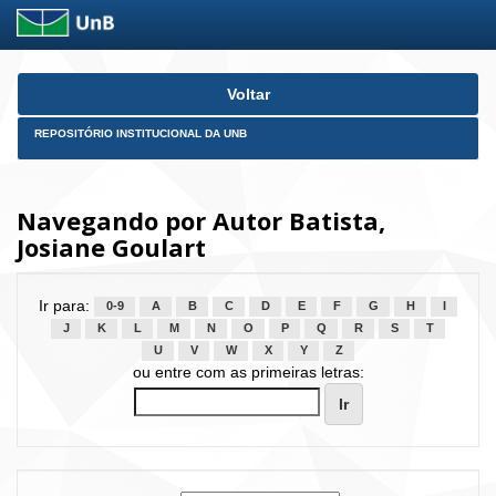
Skip
Voltar
navigation
REPOSITÓRIO INSTITUCIONAL DA UNB
Navegando por Autor Batista,
Josiane Goulart
Ir para:
0-9
A
B
C
D
E
F
G
H
I
J
K
L
M
N
O
P
Q
R
S
T
U
V
W
X
Y
Z
ou entre com as primeiras letras: