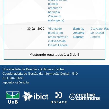
plantas
arbóreas e
berinjela
(Solanum
melongena)
-
30-Jan-2020
Viroma de
Batista,
Carvalho, Rit
plantas em
Josiane
de Cássia
áreas nativas e
Goulart
Pereira
cultivadas do
Distrito Federal
Mostrando resultados 1 a 3 de 3
Universidade de Brasília - Biblioteca Central
Coordenadoria de Gestão da Informação Digital - GID
(61) 3107-2683
repositorio@unb.br