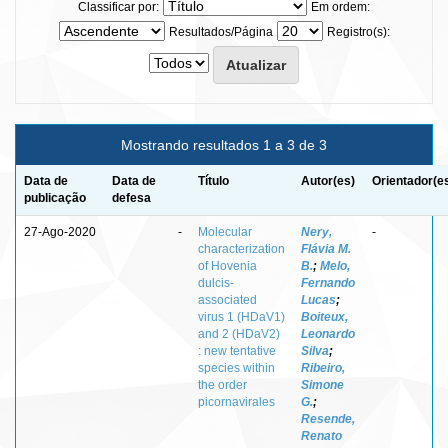
Classificar por:
Em ordem:
Resultados/Página
Registro(s):
Mostrando resultados 1 a 3 de 3
Data de
Data de
Título
Autor(es)
Orientador(e
publicação
defesa
27-Ago-2020
-
Molecular
Nery,
-
characterization
Flávia M.
of Hovenia
B.
;
Melo,
dulcis-
Fernando
associated
Lucas
;
virus 1 (HDaV1)
Boiteux,
and 2 (HDaV2)
Leonardo
: new tentative
Silva
;
species within
Ribeiro,
the order
Simone
picornavirales
G.
;
Resende,
Renato