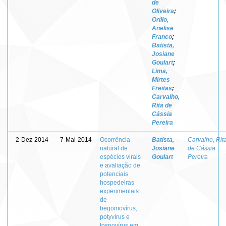
de
Oliveira
;
Orílio,
Anelise
Franco
;
Batista,
Josiane
Goulart
;
Lima,
Mirtes
Freitas
;
Carvalho,
Rita de
Cássia
Pereira
2-Dez-2014
7-Mai-2014
Ocorrência
Batista,
Carvalho, Rit
natural de
Josiane
de Cássia
espécies virais
Goulart
Pereira
e avaliação de
potenciais
hospedeiras
experimentais
de
begomovírus,
potyvírus e
tospovírus em