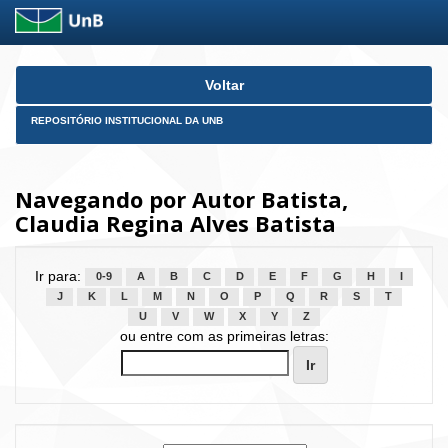
Skip
Voltar
navigation
REPOSITÓRIO INSTITUCIONAL DA UNB
Navegando por Autor Batista,
Claudia Regina Alves Batista
Ir para:
0-9
A
B
C
D
E
F
G
H
I
J
K
L
M
N
O
P
Q
R
S
T
U
V
W
X
Y
Z
ou entre com as primeiras letras: