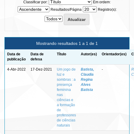
Classificar por:
Em ordem:
Resultados/Página
Registro(s):
Mostrando resultados 1 a 1 de 1
Data de
Data de
Título
Autor(es)
Orientador(es)
C
publicação
defesa
4-Abr-2022
17-Dez-2021
Um jogo de
Batista,
-
R
luz e
Claudia
C
sombras : a
Regina
presença
Alves
feminina
Batista
nas
ciências e
a formação
de
professores
de ciências
naturais