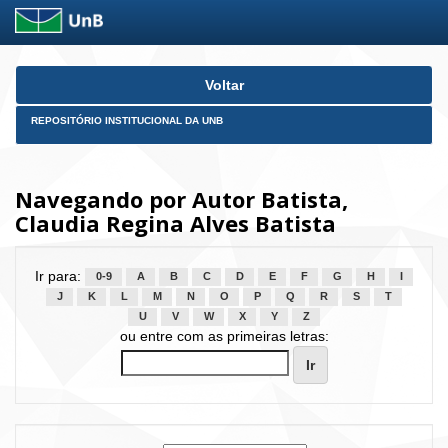
Skip
Voltar
navigation
REPOSITÓRIO INSTITUCIONAL DA UNB
Navegando por Autor Batista,
Claudia Regina Alves Batista
Ir para:
0-9
A
B
C
D
E
F
G
H
I
J
K
L
M
N
O
P
Q
R
S
T
U
V
W
X
Y
Z
ou entre com as primeiras letras: