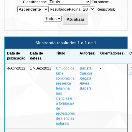
Classificar por:
Em ordem:
Resultados/Página
Registro(s):
Mostrando resultados 1 a 1 de 1
Data de
Data de
Título
Autor(es)
Orientador(es)
C
publicação
defesa
4-Abr-2022
17-Dez-2021
Um jogo de
Batista,
-
R
luz e
Claudia
C
sombras : a
Regina
presença
Alves
feminina
Batista
nas
ciências e
a formação
de
professores
de ciências
naturais